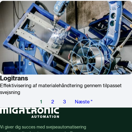
Logitrans
Effektivisering af materialehåndtering gennem tilpasset
svejsning
1
2
3
Næste "
Vi giver dig succes med svejseautomatisering